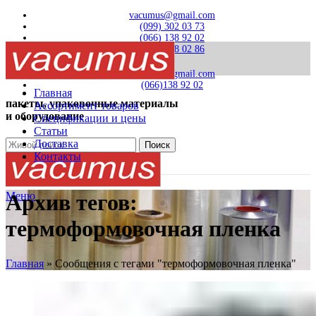
vacumus@gmail.com
(099) 302 03 73
(066) 138 92 02
(0332) 78 02 86
vacumus@gmail.com
(066)138 92 02
Главная
пакеты, упаковочные материалы
Ассортимент товаров
и оборудование
Спецификации и цены
Статьи
Доставка
Поиск
Контакты
Меню
Архив тегов:
термоформовочная пленка
Главная
»
Сообщения с тегами "термоформовочная пленка"