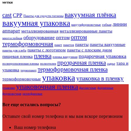
метки
вакуумная плёнка
cast
CPP
Пакеты для средств гигиены
вакуумная упаковка
линии
вакуумформовочные
гибкая
аппарат
металлизированная
металлизированные пакеты
оптом
оборудование
оптом
многослойная
термоформовочная
пакеты
пакеты вакуумные
пакет
пакетов
пакеты с логотипом
пакеты с плоским дном
пакеты для хлеба
пленка
подарочная упаковка
пищевая пленка
пленка вакуумная
прозрачная пленка
тара и
полипропиленовая пленка
полиэтилен
сырье
термоформовочная пленка
упаковка
термопакет
упаковка
упаковка в пленку
термоформовочные
упаковочная пленка
упаковки
фасовочные
фирменные
формовочная
целлофановые
Все еще остались вопросы?
Оставьте свой номер телефона и мы вам вскоре перезвоним
Ваш номер телефона