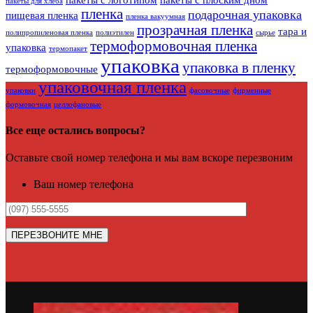
пакеты для хлеба
пленка
подарочная упаковка
пищевая пленка
пленка вакуумная
прозрачная пленка
тара и
полипропиленовая пленка
полиэтилен
сырье
термоформовочная пленка
упаковка
термопакет
упаковка
упаковка в пленку
термоформовочные
упаковочная пленка
упаковки
фасовочные
фирменные
формовочная
целлофановые
Все еще остались вопросы?
Оставьте свой номер телефона и мы вам вскоре перезвоним
Ваш номер телефона