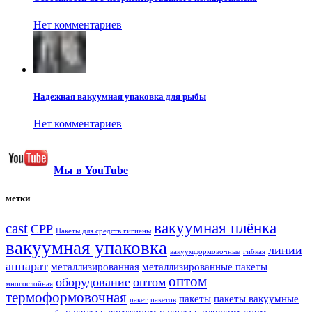
Нет комментариев
Надежная вакуумная упаковка для рыбы
Нет комментариев
Мы в YouTube
метки
вакуумная плёнка
cast
CPP
Пакеты для средств гигиены
вакуумная упаковка
линии
вакуумформовочные
гибкая
аппарат
металлизированная
металлизированные пакеты
оптом
оборудование
оптом
многослойная
термоформовочная
пакеты
пакеты вакуумные
пакет
пакетов
пакеты с логотипом
пакеты с плоским дном