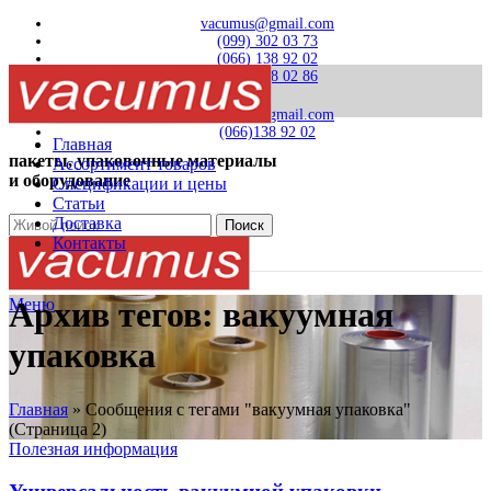
vacumus@gmail.com
(099) 302 03 73
(066) 138 92 02
(0332) 78 02 86
vacumus@gmail.com
(066)138 92 02
Главная
пакеты, упаковочные материалы
Ассортимент товаров
и оборудование
Спецификации и цены
Статьи
Доставка
Поиск
Контакты
Меню
Архив тегов: вакуумная
упаковка
Главная
»
Сообщения с тегами "вакуумная упаковка"
(Страница 2)
Полезная информация