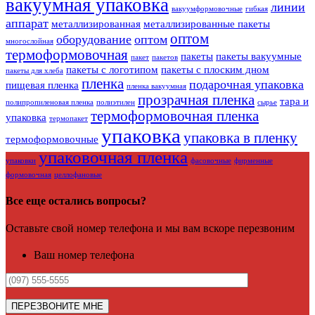
вакуумная упаковка
линии
вакуумформовочные
гибкая
аппарат
металлизированная
металлизированные пакеты
оптом
оборудование
оптом
многослойная
термоформовочная
пакеты
пакеты вакуумные
пакет
пакетов
пакеты с логотипом
пакеты с плоским дном
пакеты для хлеба
пленка
подарочная упаковка
пищевая пленка
пленка вакуумная
прозрачная пленка
тара и
полипропиленовая пленка
полиэтилен
сырье
термоформовочная пленка
упаковка
термопакет
упаковка
упаковка в пленку
термоформовочные
упаковочная пленка
упаковки
фасовочные
фирменные
формовочная
целлофановые
Все еще остались вопросы?
Оставьте свой номер телефона и мы вам вскоре перезвоним
Ваш номер телефона