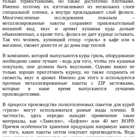
только термостойкими, но также достаточно плотными.
Именно поэтому их изготавливают из нескольких слоев
специальной пленки, а внутри прокладывают слой фольги.
Многочисленные исследования показали –
металлизированные пакеты сохраняют привлекательный
внешний вид, вкус и аромат кушанья куда дольше
обыкновенных, а кроме того, фольга не дает курице остывать.
Так что человек, купивший птицу «гриль» в кафе или в
магазине, сможет донести ее до дома еще теплой.
В компанию, которой выпускаются куры гриль, оборудование
необходимо самое лучшее - ведь для того, чтобы эти кушанья
покупали, они должны быть вкусными. Однако важно не
только хорошо приготовить курицу, но также сохранить ее
свежесть, вкус и аромат. Именно для этого и используются
прочные металлизированные пакеты с ZIP застежками,
которые в наше время выпускаются лучшими
производителями.
В процессе производства полиэтиленовых пакетов для курей
«гриль» могут использоваться разные виды пленки. В
частности, здесь нередко находят применение такие
материалы, как «Ламплен», «Буфлен» или 40 мет ВОРР.
Причем особенности хранения продукции напрямую зависят
от того, какие пакеты оптом покупает производитель. Ведь