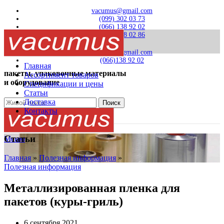
vacumus@gmail.com
(099) 302 03 73
(066) 138 92 02
(0332) 78 02 86
vacumus@gmail.com
(066)138 92 02
Главная
пакеты, упаковочные материалы
Ассортимент товаров
и оборудование
Спецификации и цены
Статьи
Доставка
Поиск
Контакты
Статьи
Меню
Главная
»
Полезная информация
»
Полезная информация
Металлизированная пленка для
пакетов (куры-гриль)
6 сентября 2021